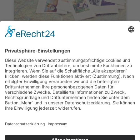
ICH MÖCHTE MIR SELBST ETWAS GÖNNEN