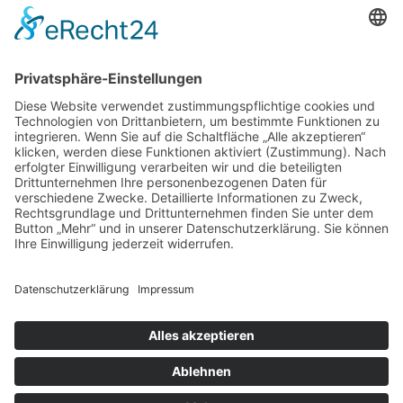
Es ist keine Weltneuheit, doch gerade das
Aufschreiben von wichtigen Aufgaben, Terminen
oder Deadlines ist der erste große Schritt zu
mehr Selbstorganisation. Vielen ist dies zwar
bewusst, umsetzen tun es jedoch trotzdem nur
wenige. Aufschreiben schafft zu jeder Zeit einen
Überblick, sich selbst immer erinnern zu können,
was gerade erledigt werden muss und noch
wichtiger: Der Kopf ist frei, um sich wirklich auf
die Erledigung zu fokussieren.
Schon eine kleine Liste, die möglicherweise nur
einige Minuten in der Entstehung braucht, kann
den Tagesablauf beeinflussen und dafür sorgen,
dass die einzelnen Aufgaben konzentriert
abgearbeitet werden können, anstatt alles
mögliche durcheinander zu machen, ohne