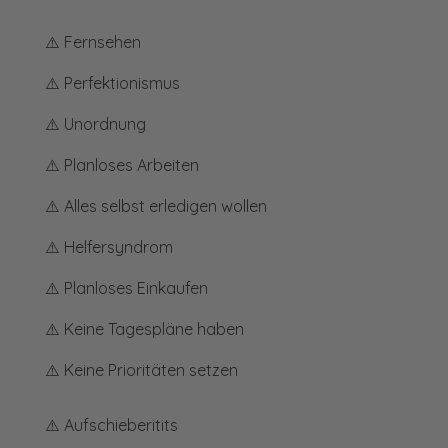
⚠️
Fernsehen
⚠️
Perfektionismus
⚠️
Unordnung
⚠️
Planloses Arbeiten
⚠️
Alles selbst erledigen wollen
⚠️
Helfersyndrom
⚠️
Planloses Einkaufen
⚠️
Keine Tagespläne haben
⚠️
Keine Prioritäten setzen
⚠️
Aufschieberitits