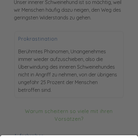
Unser innerer Schweinehund ist so mächtig, weil
wir Menschen häufig dazu neigen, den Weg des
geringsten Widerstands zu gehen.
Prokrastination
Berühmtes Phänomen, Unangenehmes
immer wieder aufzuschieben, also die
Überwindung des inneren Schweinehundes
nicht in Angriff zu nehmen, von der übrigens
ungefähr 25 Prozent der Menschen
betroffen sind.
Warum scheitern so viele mit ihren
Vorsätzen?
Aufschreiben